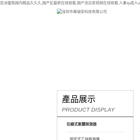
亚洲蜜桃国内精品久久久,国产区最新在线观看,国产流白浆视频在线观看,人妻4p成人a
網站首頁
關于我們
產
產品展示
PRODUCT DISPLAY
在線式氣體探測器
固定式乙炔檢測儀