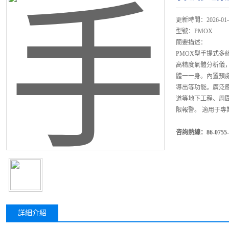
更新時間：2026-01-
型號：PMOX
簡要描述：
PMOX型手提式
高精度氣體分析儀
體一一身。內置預
導出等功能。廣泛
道等地下工程、周
限報警。 適用于
咨詢熱線：86-0755-8
詳細介紹