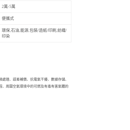
2萬-5萬
便攜式
環保,石油,能源,包裝/造紙/印刷,紡織/
印染
預處理、誤差補償、抗電氣干擾、數據存儲、
程、周圍空氣環境中的可燃及有毒有害氣體的