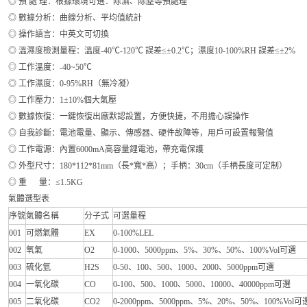
◎ 預 處 理：根據環境可選：除濕、除塵等預處理
◎ 數據分析：曲線分析、平均值統計
◎ 操作語言：中英文可切換
◎ 溫濕度檢測量程：溫度-40℃-120℃ 誤差≤±0.2℃；濕度10-100%RH 誤差≤±2%
◎ 工作溫度：-40~50℃
◎ 工作濕度：0-95%RH（無冷凝）
◎ 工作壓力：1±10%個大氣壓
◎ 數據恢復：一鍵恢復出廠默認設置，方便快捷，不用擔心誤操作
◎ 自我診斷：電池電量、顯示、傳感器、硬件故障等，用戶可設置報警值
◎ 工作電源：內置6000mA高容量鋰電池，帶充電保護
◎ 外型尺寸：180*112*81mm（長*寬*高）；手柄：30cm（手柄長度可定制）
◎ 重 量：≤1.5KG
氣體選型表
序號
氣體名稱
分子式
可選量程
001
可燃氣體
EX
0-100%LEL
002
氧氣
O2
0-1000、5000ppm、5%、30%、50%、100%Vol可選
003
硫化氫
H2S
0-50、100、500、1000、2000、5000ppm可選
004
一氧化碳
CO
0-100、500、1000、5000、10000、40000ppm可選
005
二氧化碳
CO2
0-2000ppm、5000ppm、5%、20%、50%、100%Vol可